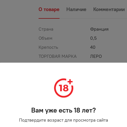
О товаре
Наличие
Комментарии
Страна
Франция
Объем
0,5
Крепость
40
ТОРГОВАЯ МАРКА
ЛЕРО
%
-
25
%
АКЦИЯ
Вам уже есть 18 лет?
Подтвердите возраст для просмотра сайта