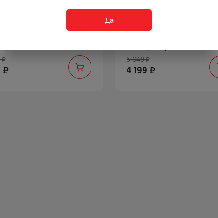
Да
ЬЯК СТАРЕЙШИНА 5 ЛЕТ
КОНЬЯК НОЙ КЛАССИК 15 Л
 0,5Л
40% 0,5Л П/УП
5 648
₽
₽
9
4 199
₽
₽