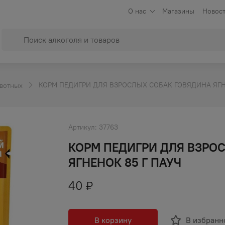
О нас
Магазины
Новост
КОРМ ПЕДИГРИ ДЛЯ ВЗРОСЛЫХ СОБАК ГОВЯДИНА ЯГН
вотных
Артикул:
37763
КОРМ ПЕДИГРИ ДЛЯ ВЗРО
ЯГНЕНОК 85 Г ПАУЧ
40
₽
В корзину
В избранн