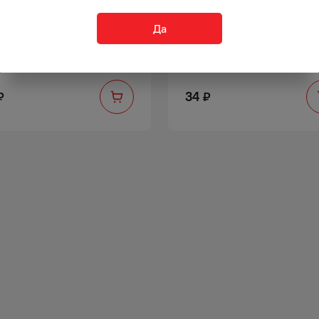
Да
М КИТИКЕТ ГОВЯДИНА 85 Г
КОРМ КИТИКЕТ КУРИЦА В 
Ч
85 Г ПАУЧ
34
₽
₽