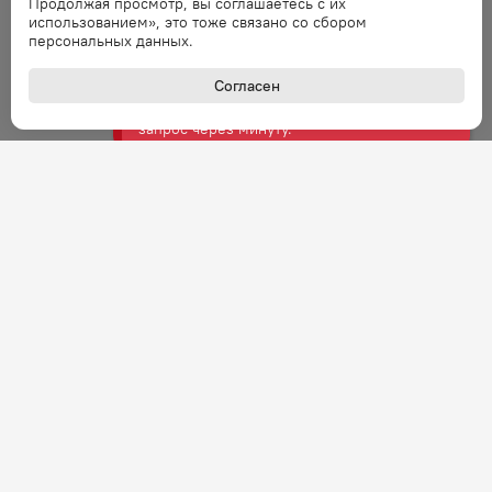
Продолжая просмотр, вы соглашаетесь с их
использованием», это тоже связано со сбором
Ошибка
персональных данных.
Ошибка обработки запроса. Повторите
запрос через минуту.
Согласен
Ошибка
Ошибка обработки запроса. Повторите
запрос через минуту.
Ошибка
Ошибка обработки запроса. Повторите
запрос через минуту.
Ошибка
Ошибка обработки запроса. Повторите
запрос через минуту.
+7 (800) 301-27-43
Задать вопрос
Звонок по России бесплатный
Ошибка
Ошибка обработки запроса. Повторите