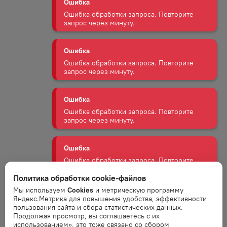
запрос через минуту.
Ошибка
Ошибка обработки запроса. Повторите
запрос через минуту.
Ошибка
Ошибка обработки запроса. Повторите
запрос через минуту.
Ошибка
Ошибка обработки запроса. Повторите
запрос через минуту.
Политика обработки cookie-файлов
Ошибка
Ошибка обработки запроса. Повторите
Мы используем
Cookies
и метрическую программу
запрос через минуту.
Яндекс.Метрика для повышения удобства, эффективности
пользования сайта и сбора статистических данных.
Продолжая просмотр, вы соглашаетесь с их
использованием», это тоже связано со сбором
Ошибка