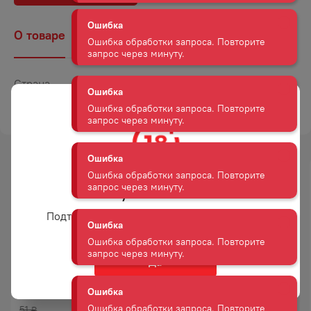
Ошибка обработки запроса. Повторите
запрос через минуту.
О товаре
Наличие
Комментарии
Ошибка
Ошибка обработки запроса. Повторите
Страна
Китай
запрос через минуту.
ТОРГОВАЯ МАРКА
БЕЗ ТОРГОВОЙ МАРКИ
Ошибка
Ошибка обработки запроса. Повторите
запрос через минуту.
-
23
%
Вам уже есть 18 лет?
Ошибка
АКЦИЯ
Подтвердите возраст для просмотра сайта
Ошибка обработки запроса. Повторите
запрос через минуту.
Да
Ошибка
САЛФЕТКИ СОЛФИ
САЛФЕТКИ БУМАЖНЫЕ
ОДНОСЛОЙНЫЕ ТИСНЕНЫЕ
ДИВНЫЕ УЗОР ЗАВИТОК
Ошибка обработки запроса. Повторите
24*25 50ШТ
100ШТ
запрос через минуту.
51
₽