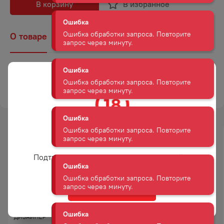
Ошибка обработки запроса. Повторите
В корзину
В избранное
запрос через минуту.
О товаре
Наличие
Комментарии
Ошибка
Ошибка обработки запроса. Повторите
запрос через минуту.
Страна
Россия
ТОРГОВАЯ МАРКА
БЕЗ ТОРГОВОЙ МАРКИ
Ошибка
Ошибка обработки запроса. Повторите
запрос через минуту.
Ошибка
-
41
%
Вам уже есть 18 лет?
-
72
%
Ошибка обработки запроса. Повторите
АКЦИЯ
АКЦИЯ
запрос через минуту.
Подтвердите возраст для просмотра сайта
Ошибка
Да
Ошибка обработки запроса. Повторите
НАБОР ПАСХАЛЬНЫЙ
БЛАГОВОНИЯ ХЕМ
запрос через минуту.
СВЕТЛЫЙ ПРАЗДНИК
МАНДАРИН 1ШТ
ДИЗАЙНЕР