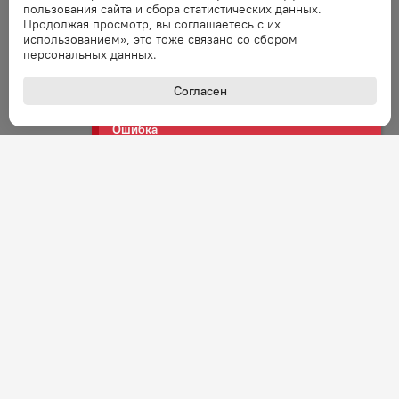
пользования сайта и сбора статистических данных.
Продолжая просмотр, вы соглашаетесь с их
использованием», это тоже связано со сбором
Ошибка
персональных данных.
Ошибка обработки запроса. Повторите
запрос через минуту.
Согласен
Ошибка
Ошибка обработки запроса. Повторите
запрос через минуту.
Ошибка
Ошибка обработки запроса. Повторите
запрос через минуту.
Ошибка
Ошибка обработки запроса. Повторите
запрос через минуту.
+7 (800) 301-27-43
Задать вопрос
Ошибка
Звонок по России бесплатный