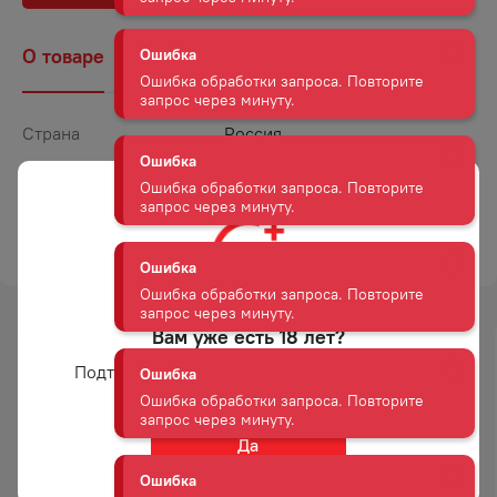
О товаре
Наличие
Комментарии
Ошибка
Ошибка обработки запроса. Повторите
запрос через минуту.
Страна
Россия
Ошибка
Объем
0,45
Ошибка обработки запроса. Повторите
Крепость
5
запрос через минуту.
ТОРГОВАЯ МАРКА
ЧЕСТЕРС
Ошибка
Ошибка обработки запроса. Повторите
запрос через минуту.
Вам уже есть 18 лет?
-
28
%
Подтвердите возраст для просмотра сайта
Ошибка
АКЦИЯ
Ошибка обработки запроса. Повторите
запрос через минуту.
Да
Ошибка
СИДР СЛАДКИЙ
НАПИТОК ПИВНОЙ ЧЕСТЕРС