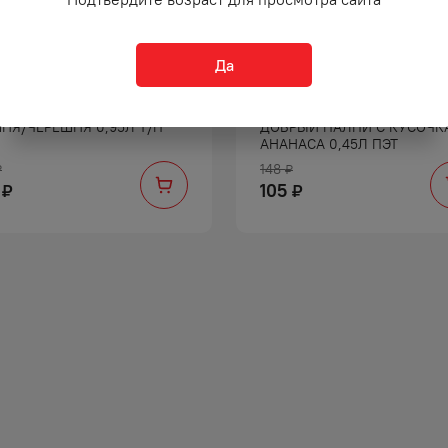
Да
ИТОК ЛЮБИМЫЙ ЯБЛОКО/
НАПИТОК СОКОСОДЕРЖАЩ
НЯ/ЧЕРЕШНЯ 0,95Л Т/П
ДОБРЫЙ ПАЛПИ С КУСОЧК
АНАНАСА 0,45Л ПЭТ
148
₽
₽
105
₽
₽