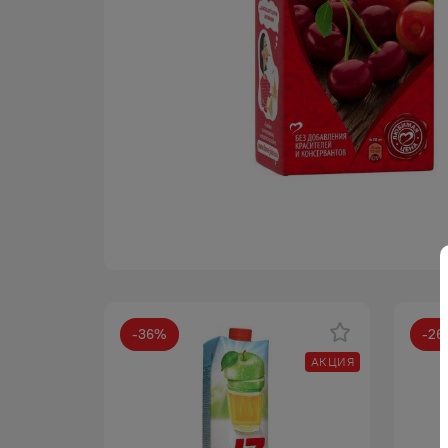
-
36
%
-
26
АКЦИЯ
АКЦИЯ