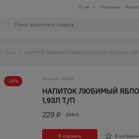
О нас
Магазины
Новост
НАПИТОК ЛЮБИМЫЙ ЯБЛОКО/ВИШНЯ/ЧЕРЕШНЯ 1,93Л
Соки
Артикул:
23432
-
23
%
НАПИТОК ЛЮБИМЫЙ ЯБЛ
1,93Л Т/П
229
₽
299
₽
В корзину
В избранн