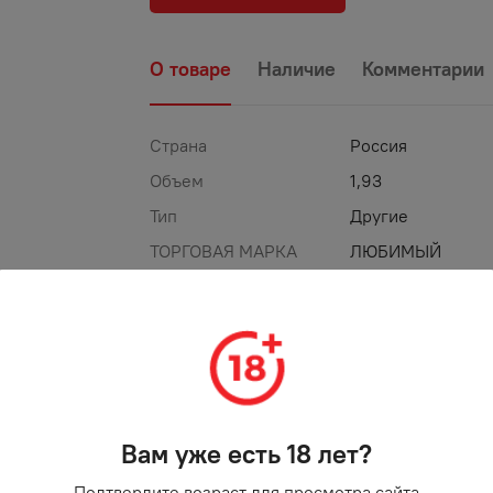
О товаре
Наличие
Комментарии
Страна
Россия
Объем
1,93
Тип
Другие
ТОРГОВАЯ МАРКА
ЛЮБИМЫЙ
%
-
29
%
АКЦИЯ
Вам уже есть 18 лет?
Подтвердите возраст для просмотра сайта