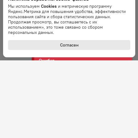
Ошибка обработки запроса. Повторите
Мы используем
Cookies
и метрическую программу
запрос через минуту.
Яндекс.Метрика для повышения удобства, эффективности
пользования сайта и сбора статистических данных.
Продолжая просмотр, вы соглашаетесь с их
Ошибка
использованием», это тоже связано со сбором
Ошибка обработки запроса. Повторите
персональных данных.
запрос через минуту.
Согласен
Ошибка
Ошибка обработки запроса. Повторите
запрос через минуту.
Ошибка
Ошибка обработки запроса. Повторите
запрос через минуту.
Ошибка
Ошибка обработки запроса. Повторите
запрос через минуту.