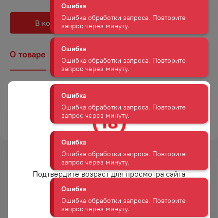
Ошибка обработки запроса. Повторите
запрос через минуту.
В корзину
В избранное
Ошибка
Ошибка обработки запроса. Повторите
О товаре
Наличие
Комментарии
запрос через минуту.
Ошибка
Страна
Австрия
Ошибка обработки запроса. Повторите
Объем
0,25
запрос через минуту.
ТОРГОВАЯ МАРКА
РЕД БУЛЛ
Ошибка
Ошибка обработки запроса. Повторите
запрос через минуту.
Вам уже есть 18 лет?
-
35
%
-
47
%
Подтвердите возраст для просмотра сайта
Ошибка
АКЦИЯ
АКЦИЯ
Ошибка обработки запроса. Повторите
запрос через минуту.
Да