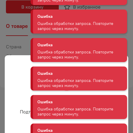
В корзину
В избранное
Ошибка
Ошибка обработки запроса. Повторите
запрос через минуту.
О товаре
Наличие
Комментарии
Ошибка
Ошибка обработки запроса. Повторите
Страна
Германия
запрос через минуту.
Объем
0,5
Крепость
4,1
Ошибка
Ошибка обработки запроса. Повторите
ТОРГОВАЯ МАРКА
НОАД БИР
запрос через минуту.
Ошибка
Ошибка обработки запроса. Повторите
Вам уже есть 18 лет?
запрос через минуту.
-
8
%
-
25
%
Подтвердите возраст для просмотра сайта
АКЦИЯ
АКЦИЯ
Ошибка
Ошибка обработки запроса. Повторите
Да