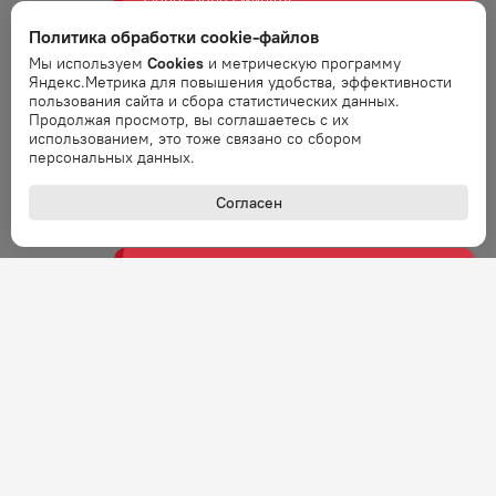
Ошибка
Политика обработки cookie-файлов
Ошибка обработки запроса. Повторите
Мы используем
Cookies
и метрическую программу
запрос через минуту.
Яндекс.Метрика для повышения удобства, эффективности
пользования сайта и сбора статистических данных.
Продолжая просмотр, вы соглашаетесь с их
Ошибка
использованием, это тоже связано со сбором
персональных данных.
Ошибка обработки запроса. Повторите
запрос через минуту.
Согласен
Ошибка
Ошибка обработки запроса. Повторите
запрос через минуту.
Ошибка
Ошибка обработки запроса. Повторите
запрос через минуту.
Ошибка
Ошибка обработки запроса. Повторите