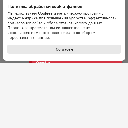
Политика обработки cookie-файлов
Ошибка
Мы используем
Cookies
и метрическую программу
Ошибка обработки запроса. Повторите
Яндекс.Метрика для повышения удобства, эффективности
запрос через минуту.
пользования сайта и сбора статистических данных.
Продолжая просмотр, вы соглашаетесь с их
использованием», это тоже связано со сбором
Ошибка
персональных данных.
Ошибка обработки запроса. Повторите
запрос через минуту.
Согласен
Ошибка
Ошибка обработки запроса. Повторите
запрос через минуту.
Ошибка
Ошибка обработки запроса. Повторите
запрос через минуту.
Ошибка
Ошибка обработки запроса. Повторите