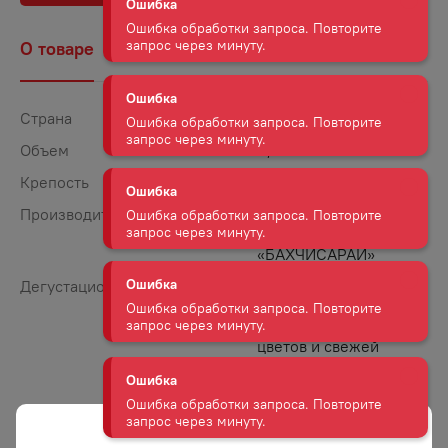
Ошибка обработки запроса. Повторите
запрос через минуту.
О товаре
Наличие
Комментарии
Ошибка
Ошибка обработки запроса. Повторите
Страна
Россия
запрос через минуту.
Объем
0,75
Крепость
12
Ошибка
Ошибка обработки запроса. Повторите
Производитель
Крымский винно-
запрос через минуту.
коньячный завод
«БАХЧИСАРАЙ»
Ошибка
Дегустационные заметки
Легкий аромат
с оттенками листа
Ошибка обработки запроса. Повторите
смородины, белых
запрос через минуту.
цветов и свежей
травы. Вкус вина
Ошибка
раскрывается нотами
Ошибка обработки запроса. Повторите
лимонной цедры
запрос через минуту.
и черной смородины,
дополняемыми живой