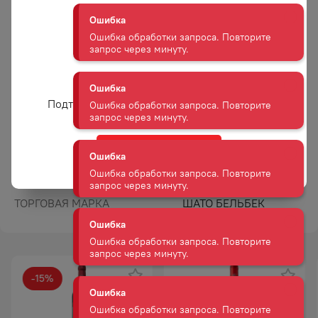
яркой кислотностью
Ошибка
и минерально-пряным
Ошибка обработки запроса. Повторите
послевкусием.
запрос через минуту.
Гастрономические
Рекомендуется
сочетания
подавать к легким
Вам уже есть 18 лет?
Ошибка
салатам, закускам,
Подтвердите возраст для просмотра сайта
Ошибка обработки запроса. Повторите
белой рыбе, блюдам
запрос через минуту.
из белого мяса птицы
без соусов.
Да
Ошибка
Сахар
Сухое
Ошибка обработки запроса. Повторите
Цвет
Белое
запрос через минуту.
ТОРГОВАЯ МАРКА
ШАТО БЕЛЬБЕК
Ошибка
Ошибка обработки запроса. Повторите
запрос через минуту.
-
15
%
Ошибка
АКЦИЯ
Ошибка обработки запроса. Повторите