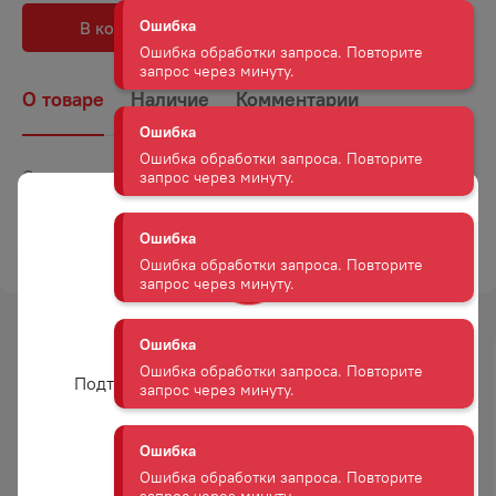
Ошибка обработки запроса. Повторите
В корзину
В избранное
запрос через минуту.
О товаре
Наличие
Комментарии
Ошибка
Ошибка обработки запроса. Повторите
запрос через минуту.
Страна
Россия
Ошибка
Объем
0,45
Ошибка обработки запроса. Повторите
ТОРГОВАЯ МАРКА
ДРАЙВ МИ
запрос через минуту.
Ошибка
Ошибка обработки запроса. Повторите
Вам уже есть 18 лет?
запрос через минуту.
-
35
%
-
47
%
Подтвердите возраст для просмотра сайта
АКЦИЯ
АКЦИЯ
Ошибка
Ошибка обработки запроса. Повторите
Да
запрос через минуту.