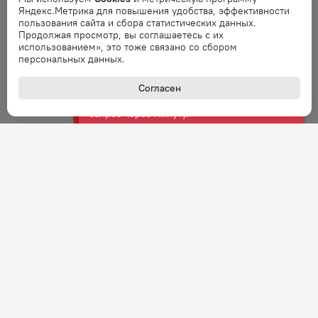
Яндекс.Метрика для повышения удобства, эффективности
Ошибка обработки запроса. Повторите
пользования сайта и сбора статистических данных.
запрос через минуту.
Продолжая просмотр, вы соглашаетесь с их
использованием», это тоже связано со сбором
персональных данных.
Ошибка
Ошибка обработки запроса. Повторите
Согласен
запрос через минуту.
Ошибка
Ошибка обработки запроса. Повторите
запрос через минуту.
Ошибка
Ошибка обработки запроса. Повторите
запрос через минуту.
Ошибка
Ошибка обработки запроса. Повторите
запрос через минуту.
+7 (800) 301-27-43