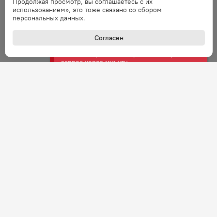
Продолжая просмотр, вы соглашаетесь с их
использованием», это тоже связано со сбором
персональных данных.
Ошибка
Ошибка обработки запроса. Повторите
Согласен
запрос через минуту.
Ошибка
Ошибка обработки запроса. Повторите
запрос через минуту.
Ошибка
Ошибка обработки запроса. Повторите
запрос через минуту.
Ошибка
Ошибка обработки запроса. Повторите
запрос через минуту.
+7 (800) 301-27-43
Задать вопрос
Звонок по России бесплатный
Ошибка