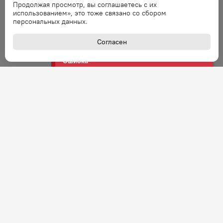
Продолжая просмотр, вы соглашаетесь с их
использованием», это тоже связано со сбором
персональных данных.
Ошибка
Ошибка обработки запроса. Повторите
Согласен
запрос через минуту.
Ошибка
Ошибка обработки запроса. Повторите
запрос через минуту.
Ошибка
Ошибка обработки запроса. Повторите
запрос через минуту.
Ошибка
Ошибка обработки запроса. Повторите
запрос через минуту.
+7 (800) 301-27-43
Задать вопрос
Звонок по России бесплатный
Ошибка