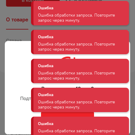
В корзину
В избранное
Ошибка
О товаре
Наличие
Комментарии
Ошибка обработки запроса. Повторите
запрос через минуту.
Страна
Россия
Ошибка
Объем
0,5
Ошибка обработки запроса. Повторите
запрос через минуту.
ТОРГОВАЯ МАРКА
ФРУТВИЛЛ
Ошибка
Ошибка обработки запроса. Повторите
запрос через минуту.
Вам уже есть 18 лет?
Подтвердите возраст для просмотра сайта
Ошибка
Ошибка обработки запроса. Повторите
запрос через минуту.
Да
НАПИТОК КОФЕЙНЫЙ
НАПИТОК КОФЕЙНЫЙ
Ошибка
ЛЕТС БИ АРАБИКА 0,24Л Ж/Б
ЛЕТС БИ КОФЕТАЙМ ЛАТТЕ Б/