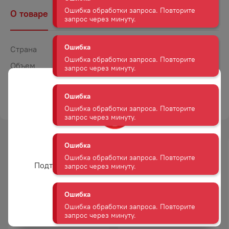
Ошибка
О товаре
Наличие
Комментарии
Ошибка обработки запроса. Повторите
запрос через минуту.
Страна
Россия
Ошибка
Ошибка обработки запроса. Повторите
Объем
0,5
запрос через минуту.
Вес
0,5
ТОРГОВАЯ МАРКА
РАТИМИР
Ошибка
Ошибка обработки запроса. Повторите
запрос через минуту.
Вам уже есть 18 лет?
Ошибка
Ошибка обработки запроса. Повторите
Подтвердите возраст для просмотра сайта
запрос через минуту.
Да
Ошибка
Ошибка обработки запроса. Повторите
САЛАТ ПЛАНЕТА ВИТАМИНОВ
АССОРТИ ПЛАНЕТА
запрос через минуту.
ЦАРСКИЙ 400 Г
ВИТАМИНОВ ГРИБНОЕ 300 Г