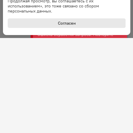
Продолжая просмотр, вы соглашаетесь с их
Ошибка
использованием», это тоже связано со сбором
Ошибка обработки запроса. Повторите
персональных данных.
запрос через минуту.
Согласен
Ошибка
Ошибка обработки запроса. Повторите
запрос через минуту.
Ошибка
Ошибка обработки запроса. Повторите
запрос через минуту.
Ошибка
Ошибка обработки запроса. Повторите
запрос через минуту.
Ошибка
+7 (800) 301-27-43
Задать вопрос
Ошибка обработки запроса. Повторите
Звонок по России бесплатный
запрос через минуту.