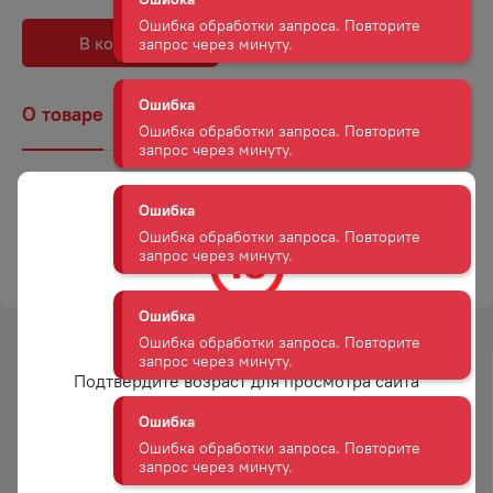
Ошибка обработки запроса. Повторите
запрос через минуту.
В корзину
В избранное
Ошибка
О товаре
Наличие
Комментарии
Ошибка обработки запроса. Повторите
запрос через минуту.
Страна
Россия
Ошибка
Объем
0,95
Ошибка обработки запроса. Повторите
запрос через минуту.
ТОРГОВАЯ МАРКА
МАЖИТЕЛЬ
Ошибка
Ошибка обработки запроса. Повторите
Вам уже есть 18 лет?
запрос через минуту.
Подтвердите возраст для просмотра сайта
Ошибка
Ошибка обработки запроса. Повторите
Да
запрос через минуту.