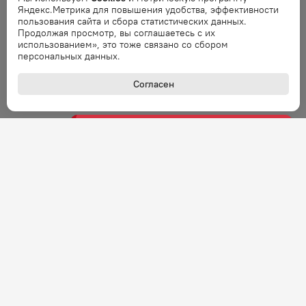
Яндекс.Метрика для повышения удобства, эффективности
Ошибка обработки запроса. Повторите
пользования сайта и сбора статистических данных.
запрос через минуту.
Продолжая просмотр, вы соглашаетесь с их
использованием», это тоже связано со сбором
персональных данных.
Ошибка
Ошибка обработки запроса. Повторите
Согласен
запрос через минуту.
Ошибка
Ошибка обработки запроса. Повторите
запрос через минуту.
Ошибка
Ошибка обработки запроса. Повторите
запрос через минуту.
Ошибка
Ошибка обработки запроса. Повторите
запрос через минуту.
+7 (800) 301-27-43