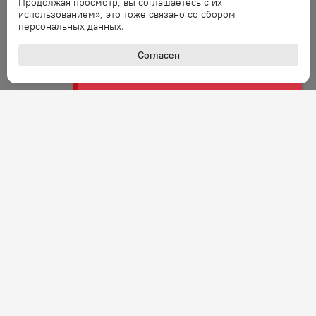
Продолжая просмотр, вы соглашаетесь с их
запрос через минуту.
использованием», это тоже связано со сбором
персональных данных.
Ошибка
Согласен
Ошибка обработки запроса. Повторите
запрос через минуту.
Ошибка
Ошибка обработки запроса. Повторите
запрос через минуту.
Ошибка
Ошибка обработки запроса. Повторите
запрос через минуту.
Ошибка
Ошибка обработки запроса. Повторите
+7 (800) 301-27-43
запрос через минуту.
Задать вопрос
Звонок по России бесплатный