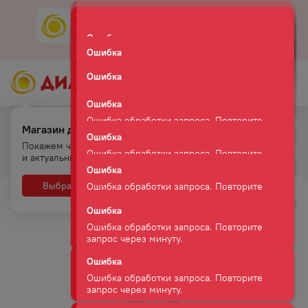
Скачать
Мобильное приложение
Ошибка
Ошибка обработки запроса. Повторите
Ошибка
запрос через минуту.
Ошибка обработки запроса. Повторите
Ошибка
запрос через минуту.
Магазин для самовывоза.
Ошибка обработки запроса. Повторите
Главная
Каталог
Водка
Покажем что есть на полках
запрос через минуту.
ВОДКА ШМИДТ СУПРИМ 40% 0,7Л
и актуальные цены
Ошибка
Ошибка обработки запроса. Повторите
Выбрать
Нет, спасибо
запрос через минуту.
Ошибка
АКЦИЯ
-
44
%
Ошибка обработки запроса. Повторите
запрос через минуту.
Ошибка
Ошибка обработки запроса. Повторите
запрос через минуту.
Ошибка