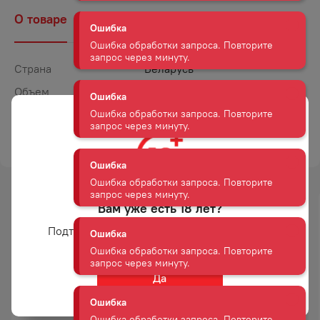
запрос через минуту.
О товаре
Наличие
Комментарии
Ошибка
Ошибка обработки запроса. Повторите
Страна
Беларусь
запрос через минуту.
Объем
0,7
Крепость
40
Ошибка
Ошибка обработки запроса. Повторите
ТОРГОВАЯ МАРКА
ШМИДТ
запрос через минуту.
Ошибка
Ошибка обработки запроса. Повторите
Вам уже есть 18 лет?
-
23
%
запрос через минуту.
Подтвердите возраст для просмотра сайта
АКЦИЯ
Ошибка
Ошибка обработки запроса. Повторите
Да
запрос через минуту.
ГРАППА ВИНОГРАДНАЯ
ВОДКА АБСОЛЮТ 40% 0,5Л
ВОДКА ВИЛЛА ДЖУСТИ 40%