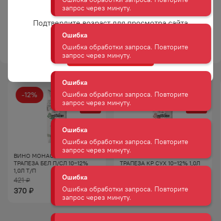
Сахар
Сухое
Ошибка
Вам уже есть 18 лет?
Цвет
Белое
Ошибка обработки запроса. Повторите
Подтвердите возраст для просмотра сайта
запрос через минуту.
ТОРГОВАЯ МАРКА
МОНАСТЫРСКАЯ
ТРАПЕЗА
Ошибка
Да
Ошибка обработки запроса. Повторите
запрос через минуту.
-
12
%
-
12
%
Ошибка
АКЦИЯ
АКЦИЯ
Ошибка обработки запроса. Повторите
запрос через минуту.
Ошибка
ВИНО МОНАСТЫРСКАЯ
ВИНО МОНАСТЫРСКАЯ
Ошибка обработки запроса. Повторите
ТРАПЕЗА БЕЛ П/СЛ 10−12%
ТРАПЕЗА КР СУХ 10−12% 1,0Л
запрос через минуту.
1,0Л Т/П
Т/П
421
421
₽
₽
370
370
₽
₽
Ошибка
Ошибка обработки запроса. Повторите
запрос через минуту.