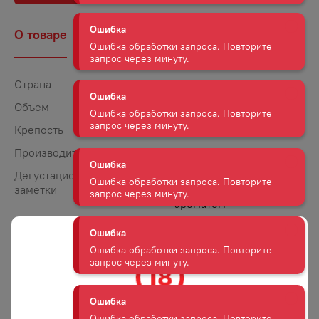
Ошибка обработки запроса. Повторите
запрос через минуту.
О товаре
Наличие
Комментарии
Ошибка
Ошибка обработки запроса. Повторите
запрос через минуту.
Страна
Россия
Объем
1
Ошибка
Крепость
12
Ошибка обработки запроса. Повторите
запрос через минуту.
Производитель
Alvisa Alcohol Group
Дегустационные
Вино обладает тонким
заметки
выразительным
Ошибка
ароматом
Ошибка обработки запроса. Повторите
и гармоничным вкусом.
запрос через минуту.
Гастрономические
Идеально сочетается
сочетания
с морепродуктами,
Ошибка
рыбными блюдами,
Ошибка обработки запроса. Повторите
овощными салатами,
запрос через минуту.
молодыми сырами.