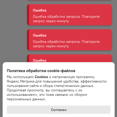
Ошибка обработки запроса. Повторите
запрос через минуту.
Ошибка
Ошибка обработки запроса. Повторите
запрос через минуту.
Ошибка
Ошибка обработки запроса. Повторите
запрос через минуту.
Ошибка
Политика обработки cookie-файлов
Ошибка обработки запроса. Повторите
Мы используем
Cookies
и метрическую программу
запрос через минуту.
Яндекс.Метрика для повышения удобства, эффективности
пользования сайта и сбора статистических данных.
Продолжая просмотр, вы соглашаетесь с их
Ошибка
использованием», это тоже связано со сбором
персональных данных.
Ошибка обработки запроса. Повторите
запрос через минуту.
Согласен