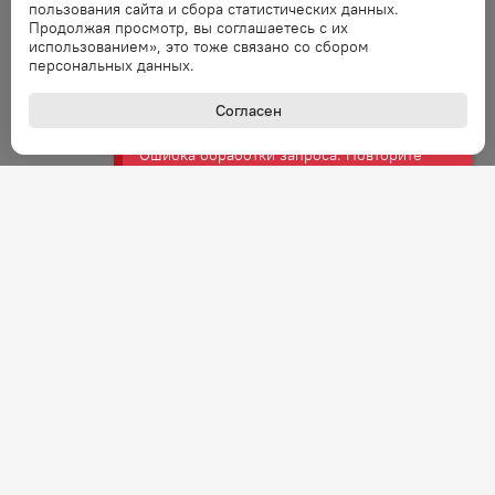
пользования сайта и сбора статистических данных.
Ошибка
Продолжая просмотр, вы соглашаетесь с их
использованием», это тоже связано со сбором
Ошибка обработки запроса. Повторите
персональных данных.
запрос через минуту.
Согласен
Ошибка
Ошибка обработки запроса. Повторите
запрос через минуту.
Ошибка
Ошибка обработки запроса. Повторите
запрос через минуту.
Ошибка
Ошибка обработки запроса. Повторите
запрос через минуту.
Ошибка
+7 (800) 301-27-43
Задать вопрос
Ошибка обработки запроса. Повторите
Звонок по России бесплатный
запрос через минуту.