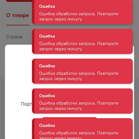
Ошибка
О товаре
Наличие
Комментарии
Ошибка обработки запроса. Повторите
запрос через минуту.
Страна
Соединенное Королевство
Ошибка
Ошибка обработки запроса. Повторите
Объем
0,7
запрос через минуту.
Крепость
46
ТОРГОВАЯ МАРКА
ЛОХ ЛОМОНД
Ошибка
Ошибка обработки запроса. Повторите
запрос через минуту.
Вам уже есть 18 лет?
Ошибка
-
26
%
-
24
%
Подтвердите возраст для просмотра сайта
Ошибка обработки запроса. Повторите
АКЦИЯ
АКЦИЯ
запрос через минуту.
Да
Ошибка
Ошибка обработки запроса. Повторите
ВИСКИ БАЛЛАНТАЙНС
ВИСКИ БАЛЛАНТАЙНС
запрос через минуту.