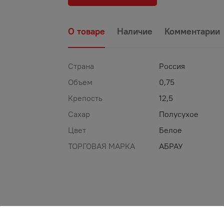
О товаре
Наличие
Комментарии
Страна
Россия
Объем
0,75
Крепость
12,5
Сахар
Полусухое
Цвет
Белое
ТОРГОВАЯ МАРКА
АБРАУ