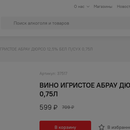
О нас
Магазины
Новост
ГРИСТОЕ АБРАУ ДЮРСО 12,5% БЕЛ П/СУХ 0,75Л
Артикул:
37517
ВИНО ИГРИСТОЕ АБРАУ ДЮ
0,75Л
599
₽
709
₽
В корзину
В избранн