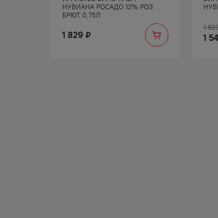
Т 0,75Л
НУВИАНА РОСАДО 12% РОЗ
НУВ
БРЮТ 0,75Л
1 82
1 829
₽
1 5