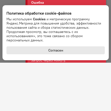
Ошибка
Ошибка обработки запроса. Повторите
Политика обработки cookie-файлов
запрос через минуту.
Мы используем
Cookies
и метрическую программу
Яндекс.Метрика для повышения удобства, эффективности
пользования сайта и сбора статистических данных.
Ошибка
Продолжая просмотр, вы соглашаетесь с их
Ошибка обработки запроса. Повторите
использованием», это тоже связано со сбором
запрос через минуту.
персональных данных.
Согласен
Ошибка
Ошибка обработки запроса. Повторите
запрос через минуту.
Ошибка
Ошибка обработки запроса. Повторите
запрос через минуту.
Ошибка
Ошибка обработки запроса. Повторите
запрос через минуту.