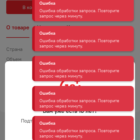
Ошибка
В корзину
В избранное
Ошибка обработки запроса. Повторите
запрос через минуту.
О товаре
Наличие
Комментарии
Ошибка
Ошибка обработки запроса. Повторите
Страна
Италия
запрос через минуту.
Объем
1,5
Ошибка
Крепость
11
Ошибка обработки запроса. Повторите
Сахар
Сухое
запрос через минуту.
Цвет
Белое
Ошибка
ТОРГОВАЯ МАРКА
АННО ДОМИНИ
Ошибка обработки запроса. Повторите
запрос через минуту.
Вам уже есть 18 лет?
Подтвердите возраст для просмотра сайта
Ошибка
-
15
%
Ошибка обработки запроса. Повторите
запрос через минуту.