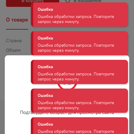
В корзину
В избранное
Ошибка обработки запроса. Повторите
запрос через минуту.
О товаре
Наличие
Комментарии
Ошибка
Ошибка обработки запроса. Повторите
запрос через минуту.
Страна
Франция
Объем
0,75
Ошибка
Крепость
12
Ошибка обработки запроса. Повторите
запрос через минуту.
Сахар
Брют
Цвет
Белое
Ошибка
ТОРГОВАЯ МАРКА
ПЕРРЬЕ ЖУЭ
Ошибка обработки запроса. Повторите
запрос через минуту.
Вам уже есть 18 лет?
Ошибка
Подтвердите возраст для просмотра сайта
Ошибка обработки запроса. Повторите
-
15
%
запрос через минуту.
АКЦИЯ
Да