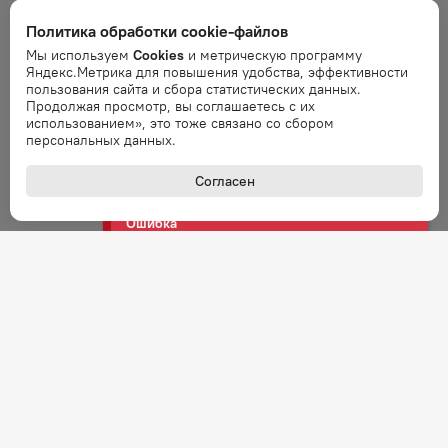
Ошибка обработки запроса. Повторите
запрос через минуту.
Политика обработки cookie-файлов
Мы используем
Cookies
и метрическую программу
Яндекс.Метрика для повышения удобства, эффективности
Ошибка
пользования сайта и сбора статистических данных.
Ошибка обработки запроса. Повторите
Продолжая просмотр, вы соглашаетесь с их
запрос через минуту.
использованием», это тоже связано со сбором
персональных данных.
Ошибка
Согласен
Ошибка обработки запроса. Повторите
запрос через минуту.
Ошибка
Ошибка обработки запроса. Повторите
запрос через минуту.
Ошибка
Ошибка обработки запроса. Повторите
запрос через минуту.