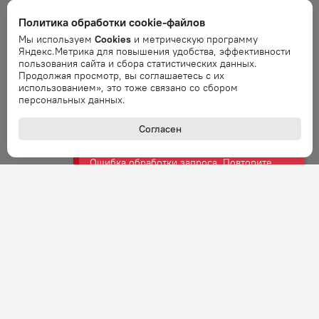
Ошибка
Политика обработки cookie-файлов
Ошибка обработки запроса. Повторите
Мы используем
Cookies
и метрическую программу
запрос через минуту.
Яндекс.Метрика для повышения удобства, эффективности
пользования сайта и сбора статистических данных.
Продолжая просмотр, вы соглашаетесь с их
Ошибка
использованием», это тоже связано со сбором
Ошибка обработки запроса. Повторите
персональных данных.
запрос через минуту.
Согласен
Ошибка
Ошибка обработки запроса. Повторите
запрос через минуту.
Ошибка
Ошибка обработки запроса. Повторите
запрос через минуту.
Ошибка
Ошибка обработки запроса. Повторите
запрос через минуту.