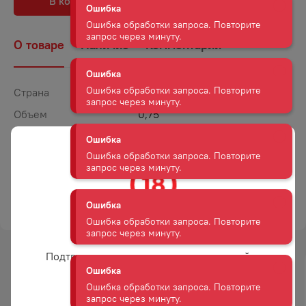
В корзину
В избранное
Ошибка
Ошибка обработки запроса. Повторите
запрос через минуту.
О товаре
Наличие
Комментарии
Ошибка
Страна
Россия
Ошибка обработки запроса. Повторите
запрос через минуту.
Объем
0,75
Крепость
13,5
Ошибка
Сахар
Полусладкое
Ошибка обработки запроса. Повторите
запрос через минуту.
Цвет
Белое
ТОРГОВАЯ МАРКА
ЗОЛОТАЯ БАЛКА
Ошибка
Ошибка обработки запроса. Повторите
Вам уже есть 18 лет?
запрос через минуту.
Подтвердите возраст для просмотра сайта
Ошибка
-
15
%
Ошибка обработки запроса. Повторите
АКЦИЯ
Да
запрос через минуту.