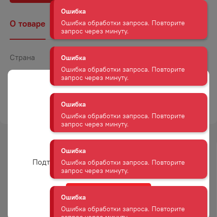
запрос через минуту.
О товаре
Наличие
Комментарии
Ошибка
Ошибка обработки запроса. Повторите
запрос через минуту.
Страна
Испания
Объем
0,7
Ошибка
Крепость
32,5
Ошибка обработки запроса. Повторите
запрос через минуту.
ТОРГОВАЯ МАРКА
ДЖИМ БИМ
Ошибка
Ошибка обработки запроса. Повторите
запрос через минуту.
Вам уже есть 18 лет?
-
26
%
-
24
%
Подтвердите возраст для просмотра сайта
Ошибка
АКЦИЯ
АКЦИЯ
Ошибка обработки запроса. Повторите
запрос через минуту.
Да
ВИСКИ БАЛЛАНТАЙНС
ВИСКИ БАЛЛАНТАЙНС
Ошибка