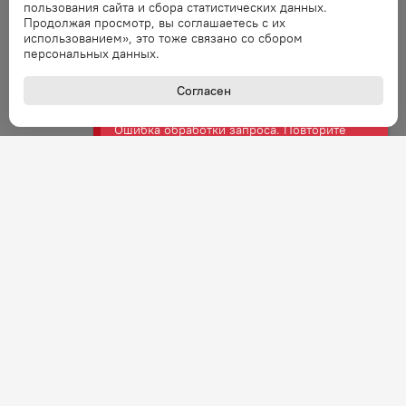
запрос через минуту.
пользования сайта и сбора статистических данных.
Продолжая просмотр, вы соглашаетесь с их
использованием», это тоже связано со сбором
персональных данных.
Ошибка
Ошибка обработки запроса. Повторите
Согласен
запрос через минуту.
Ошибка
Ошибка обработки запроса. Повторите
запрос через минуту.
Ошибка
Ошибка обработки запроса. Повторите
запрос через минуту.
Ошибка
Ошибка обработки запроса. Повторите
запрос через минуту.
+7 (800) 301-27-43
Задать вопрос
Звонок по России бесплатный
Ошибка