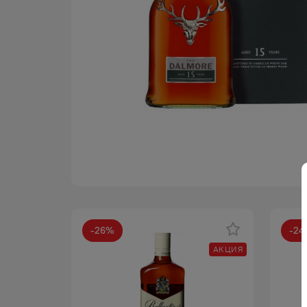
-
26
%
-
24
АКЦИЯ