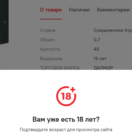
О товаре
Наличие
Комментарии
Страна
Соединенное Ко
Объем
0,7
Крепость
40
Выдержка
15 лет
ТОРГОВАЯ МАРКА
ДАЛМОР
%
АКЦИЯ
Вам уже есть 18 лет?
Подтвердите возраст для просмотра сайта