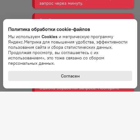
Ошибка
Ошибка обработки запроса. Повторите
запрос через минуту.
Политика обработки cookie-файлов
Мы используем
Cookies
и метрическую программу
Ошибка
Яндекс.Метрика для повышения удобства, эффективности
пользования сайта и сбора статистических данных.
Ошибка обработки запроса. Повторите
Продолжая просмотр, вы соглашаетесь с их
запрос через минуту.
использованием», это тоже связано со сбором
персональных данных.
Ошибка
Согласен
Ошибка обработки запроса. Повторите
запрос через минуту.
Ошибка
Ошибка обработки запроса. Повторите
запрос через минуту.
Ошибка
Ошибка обработки запроса. Повторите