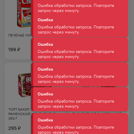
Ошибка
Ошибка обработки запроса. Повторите
запрос через минуту.
Ошибка
ПЕЧЕНЬЕ ЧОКО ПАЙ 360 Г
РУЛЕТ ЯШКИНО С ВАРЕНОЙ
Ошибка обработки запроса. Повторите
СГУЩЕНКОЙ 200 Г
запрос через минуту.
199
124
₽
₽
Ошибка
Ошибка обработки запроса. Повторите
запрос через минуту.
Ошибка
Ошибка обработки запроса. Повторите
запрос через минуту.
Ошибка
ТОРТ БАКЕР ХАУС
ПИРОЖНОЕ КИНДЕР ДЕЛИС
Ошибка обработки запроса. Повторите
РАМЕНСКИЙ ШВАРЦВАЛЬД
БИСКВИТНОЕ С МОЛОЧНОЙ
запрос через минуту.
350 Г
НАЧИНКОЙ 39 Г
295
138
₽
₽