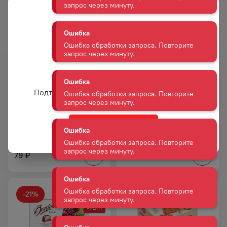
РАМЕНСКИЙ ТИРАМИСУ 350 Г
С ГРУШЕЙ И ЯБЛОКОМ 100 Г
Ошибка
295
79
₽
₽
Ошибка обработки запроса. Повторите
запрос через минуту.
Ошибка
Вам уже есть 18 лет?
Ошибка обработки запроса. Повторите
запрос через минуту.
Подтвердите возраст для просмотра сайта
Ошибка
ВАФЛИ ВЕНСКИЕ АКУЛЬЧЕВ
ВАФЛИ АКУЛЬЧЕВ
Да
Ошибка обработки запроса. Повторите
С ЗЕМЛЯНИКОЙ 100 Г
ВЕНСКИЕ СО ВКУСОМ
запрос через минуту.
ВАРЕНОЙ СГУЩЕНКИ 100 Г
79
79
₽
₽
Ошибка
Ошибка обработки запроса. Повторите
запрос через минуту.
-
21
%
АКЦИЯ
Ошибка
Ошибка обработки запроса. Повторите