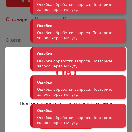
В корзину
В избранное
Ошибка
Ошибка обработки запроса. Повторите
запрос через минуту.
О товаре
Наличие
Комментарии
Ошибка
Ошибка обработки запроса. Повторите
Страна
Россия
запрос через минуту.
Объем
0,16
Вес
0,16
Ошибка
Ошибка обработки запроса. Повторите
ТОРГОВАЯ МАРКА
КДВ ГРУПП
запрос через минуту.
Ошибка
Вам уже есть 18 лет?
Ошибка обработки запроса. Повторите
запрос через минуту.
Подтвердите возраст для просмотра сайта
Ошибка
Ошибка обработки запроса. Повторите
Да
запрос через минуту.