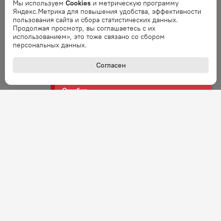
Мы используем
Cookies
и метрическую программу
Ошибка
Яндекс.Метрика для повышения удобства, эффективности
Ошибка обработки запроса. Повторите
пользования сайта и сбора статистических данных.
запрос через минуту.
Продолжая просмотр, вы соглашаетесь с их
использованием», это тоже связано со сбором
персональных данных.
Ошибка
Ошибка обработки запроса. Повторите
Согласен
запрос через минуту.
Ошибка
Ошибка обработки запроса. Повторите
запрос через минуту.
Ошибка
Ошибка обработки запроса. Повторите
запрос через минуту.
Ошибка
Ошибка обработки запроса. Повторите
запрос через минуту.