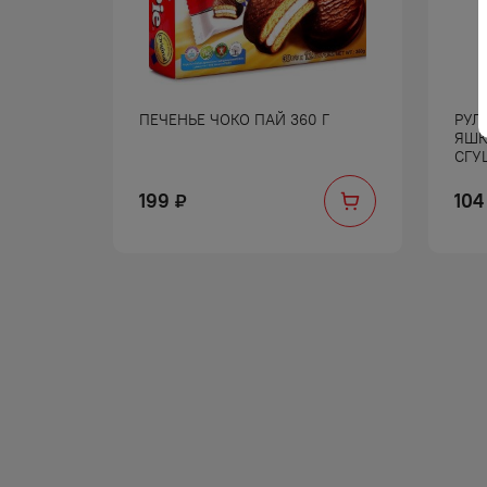
МЕНСКИЙ
ПЕЧЕНЬЕ ЧОКО ПАЙ 360 Г
РУЛ
ЫМ
ЯШК
СГУ
199
104
₽