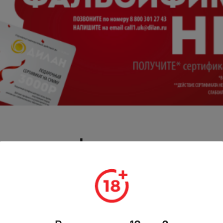
кату нет!
2.2022-03.06.2022
т фальсификат и получи подарок – 3 000 рублей!
лучаях продажи фальсифицированной продукции, а именно а