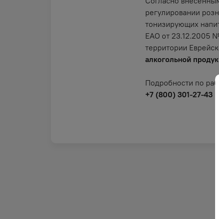
Согласно внесенным
регулировании розн
тонизирующих напит
ЕАО от 23.12.2005 
территории Еврейск
алкогольной продук
Подробности по раб
+7 (800) 301-27-43