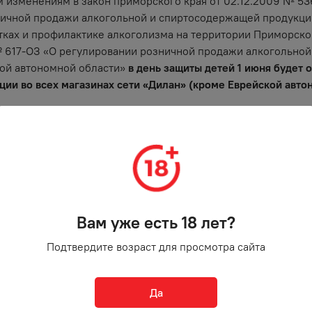
 изменениям в закон приморского края от 02.12.2009 № 53
ичной продажи алкогольной и спиртосодержащей продукци
ках и профилактике алкоголизма на территории Приморског
№ 617-ОЗ «О регулировании розничной продажи алкогольной
ой автономной области»
в день защиты детей 1 июня будет 
ции во всех магазинах сети «Дилан» (кроме Еврейской авто
оте магазинов мы можете узнать, позвонив на горячую лини
Вам уже есть 18 лет?
Подтвердите возраст для просмотра сайта
Да