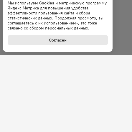
Мы используем
Cookies
и метрическую программу
Яндекс.Метрика для повышения удобства,
эффективности пользования сайта и сбора
статистических данных. Продолжая просмотр, вы
соглашаетесь с их использованием», это тоже
связано со сбором персональных данных.
Согласен
+7 (800
Звонок 
Покупателям
О комп
Наши скидки
Группа 
Новости и акции
Карьера
Клуб сомелье
Контакт