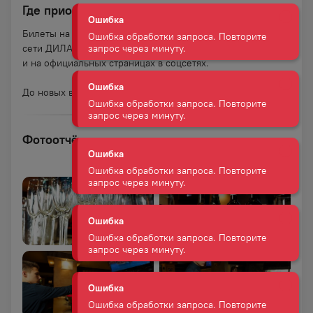
Где приобрести билеты
Ошибка
Билеты на мероприятия можно приобрести в магазинах
Ошибка обработки запроса. Повторите
сети ДИЛАН. Следите за новостями клуба на нашем сайте
запрос через минуту.
и на официальных страницах в соцсетях.
До новых встреч на клубе «Сомелье»!
Ошибка
Ошибка обработки запроса. Повторите
запрос через минуту.
Фотоотчёт со встречи
Ошибка
Ошибка обработки запроса. Повторите
запрос через минуту.
Ошибка
Ошибка обработки запроса. Повторите
запрос через минуту.
Ошибка
Ошибка обработки запроса. Повторите