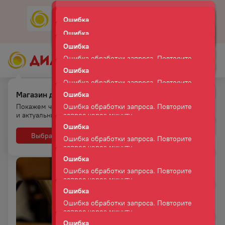
Ошибка
Скачать
Мобильное приложение
Ошибка обработки запроса. Повторите
запрос через минуту.
Ошибка
Ошибка обработки запроса. Повторите
запрос через минуту.
Магазин для самовывоза.
Главная
Новости и акции
Покажем что есть на полках
Клуб Сомелье 24 июня 2021 года в Хабаровске
и актуальные цены
Ошибка
Ошибка обработки запроса. Повторите
Выбрать
Нет, спасибо
запрос через минуту.
Ошибка
Ошибка обработки запроса. Повторите
запрос через минуту.
Ошибка
Ошибка обработки запроса. Повторите