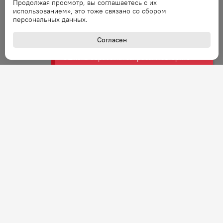
Продолжая просмотр, вы соглашаетесь с их
Ошибка
использованием», это тоже связано со сбором
Ошибка обработки запроса. Повторите
персональных данных.
запрос через минуту.
Согласен
Ошибка
Ошибка обработки запроса. Повторите
запрос через минуту.
Ошибка
Ошибка обработки запроса. Повторите
запрос через минуту.
Ошибка
Ошибка обработки запроса. Повторите
запрос через минуту.
Ошибка
+7 (800) 301-27-43
Задать вопрос
Ошибка обработки запроса. Повторите
Звонок по России бесплатный
запрос через минуту.