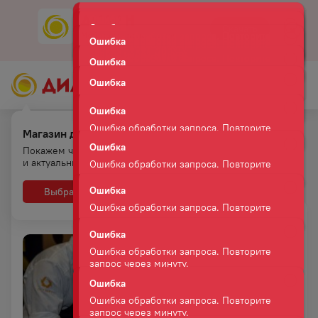
Ошибка
Скачать
Мобильное приложение
Ошибка обработки запроса. Повторите
запрос через минуту.
Ошибка
Ошибка обработки запроса. Повторите
запрос через минуту.
Магазин для самовывоза.
Ошибка
Главная
Новости и акции
Покажем что есть на полках
Клуб Сомелье "кино под вино" 30.11.24 в кинотеатре
Ошибка обработки запроса. Повторите
и актуальные цены
"Премьер" в Хабаровске
запрос через минуту.
Выбрать
Нет, спасибо
Ошибка
Ошибка обработки запроса. Повторите
запрос через минуту.
Ошибка
Ошибка обработки запроса. Повторите
запрос через минуту.