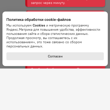
Ошибка обработки запроса. Повторите
запрос через минуту.
Политика обработки cookie-файлов
Ошибка
Мы используем
Cookies
и метрическую программу
Ошибка обработки запроса. Повторите
Яндекс.Метрика для повышения удобства, эффективности
запрос через минуту.
пользования сайта и сбора статистических данных.
Продолжая просмотр, вы соглашаетесь с их
использованием», это тоже связано со сбором
персональных данных.
Ошибка
Ошибка обработки запроса. Повторите
Согласен
запрос через минуту.
Ошибка
Ошибка обработки запроса. Повторите
запрос через минуту.
Ошибка
Ошибка обработки запроса. Повторите
запрос через минуту.