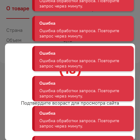
Ошибка
О товаре
Наличие
Комментарии
Ошибка обработки запроса. Повторите
запрос через минуту.
Страна
Турция
Ошибка
Объем
0,13
Ошибка обработки запроса. Повторите
запрос через минуту.
ТОРГОВАЯ МАРКА
ЭЛИТ
Ошибка
Ошибка обработки запроса. Повторите
запрос через минуту.
Вам уже есть 18 лет?
Ошибка
Ошибка обработки запроса. Повторите
Подтвердите возраст для просмотра сайта
запрос через минуту.
ДРАЖЕ М&М`С ШОКОЛАДНЫЙ
ДРАЖЕ М&М`С АРАХИС 45 Г
Ошибка
Да
45 Г
Ошибка обработки запроса. Повторите
запрос через минуту.