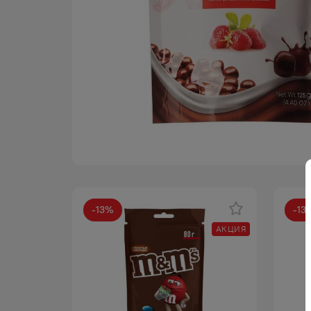
-
13
%
-
13
АКЦИЯ