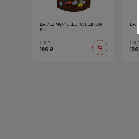
ДРАЖЕ М&М`С ШОКОЛАДНЫЙ
ДРА
80 Г
193
193
₽
166
166
₽