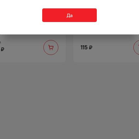
Да
ЖЕ М&М`С АРАХИСОМ 80 Г
ДРАЖЕ М&М`С ШОКОЛАДН
45 Г
₽
115
₽
₽