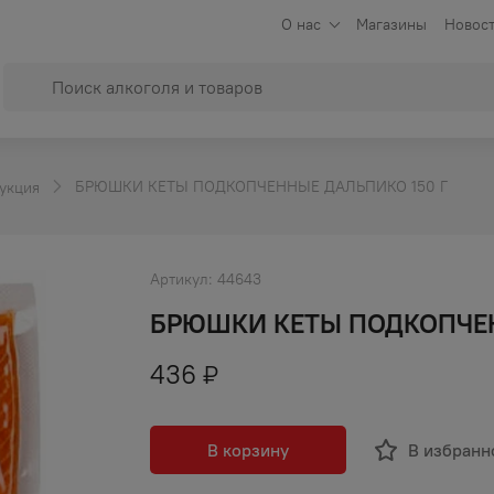
О нас
Магазины
Новост
БРЮШКИ КЕТЫ ПОДКОПЧЕННЫЕ ДАЛЬПИКО 150 Г
укция
Артикул:
44643
БРЮШКИ КЕТЫ ПОДКОПЧЕН
436
₽
В корзину
В избранн