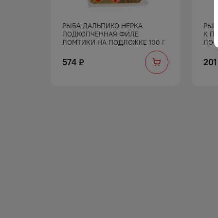
ТЬЕ
РЫБА ДАЛЬПИКО НЕРКА
РЫБ
Е 200 Г
ПОДКОПЧЕННАЯ ФИЛЕ
К П
ЛОМТИКИ НА ПОДЛОЖКЕ 100 Г
ЛОС
574
201
₽