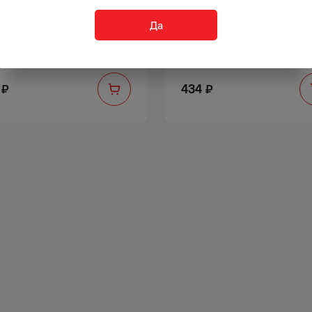
Да
А ДАЛЬПИКО НАБОР
РЫБА ДАЛЬПИКО НЕРКА
ИВУ ИЗ ПОДКОПЧЕННЫХ
ПОДКОПЧЕННАЯ ФИЛЕ
ОСЕВЫХ РЫБ 150 Г В/У
ЛОМТИКИ НА ПОДЛОЖКЕ 75
434
₽
₽