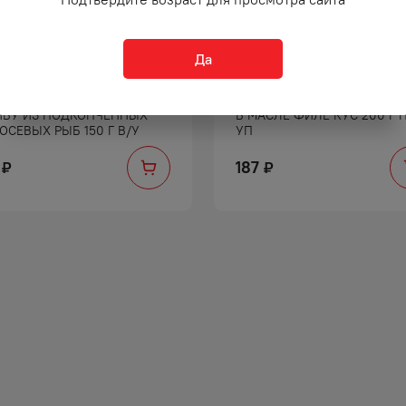
Да
А ДАЛЬПИКО НАБОР
РЫБА ЛИАН СЕЛЬДЬ МАТЬЕ
ИВУ ИЗ ПОДКОПЧЕННЫХ
В МАСЛЕ ФИЛЕ КУС 200 Г 
ОСЕВЫХ РЫБ 150 Г В/У
УП
187
₽
₽