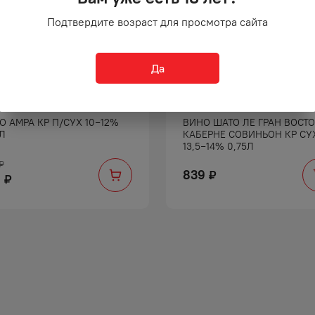
Подтвердите возраст для просмотра сайта
Да
О АМРА КР П/СУХ 10−12%
ВИНО ШАТО ЛЕ ГРАН ВОСТ
5Л
КАБЕРНЕ СОВИНЬОН КР СУ
13,5−14% 0,75Л
₽
839
₽
9
₽