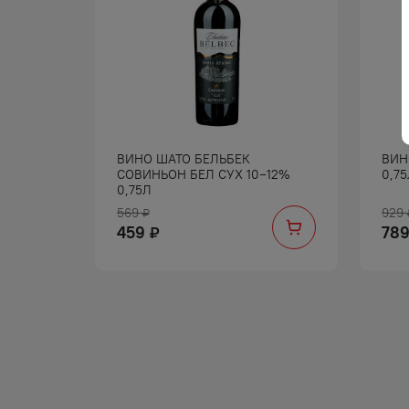
ФОН КР
ВИНО ШАТО БЕЛЬБЕК
ВИН
СОВИНЬОН БЕЛ СУХ 10−12%
0,7
0,75Л
569
929
₽
459
78
₽