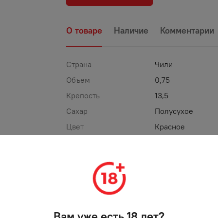
О товаре
Наличие
Комментарии
Страна
Чили
Объем
0,75
Крепость
13,5
Сахар
Полусухое
Цвет
Красное
ТОРГОВАЯ МАРКА
ВЬЕХО ФЕО
%
АКЦИЯ
Вам уже есть 18 лет?