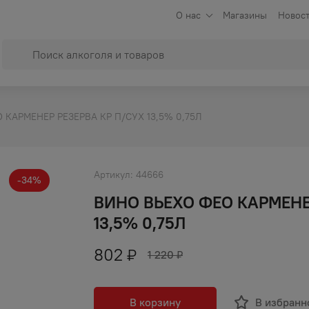
О нас
Магазины
Новост
 КАРМЕНЕР РЕЗЕРВА КР П/СУХ 13,5% 0,75Л
Артикул:
44666
-
34
%
ВИНО ВЬЕХО ФЕО КАРМЕНЕ
13,5% 0,75Л
802
₽
1 220
₽
В корзину
В избранн