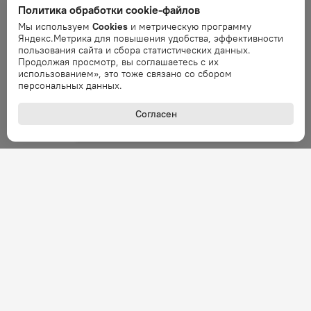
Политика обработки cookie-файлов
Ошибка обработки запроса. Повторите
Мы используем
Cookies
и метрическую программу
запрос через минуту.
Яндекс.Метрика для повышения удобства, эффективности
пользования сайта и сбора статистических данных.
Продолжая просмотр, вы соглашаетесь с их
Ошибка
использованием», это тоже связано со сбором
Ошибка обработки запроса. Повторите
персональных данных.
запрос через минуту.
Согласен
Ошибка
Ошибка обработки запроса. Повторите
запрос через минуту.
Ошибка
Ошибка обработки запроса. Повторите
запрос через минуту.
Ошибка
Ошибка обработки запроса. Повторите
запрос через минуту.