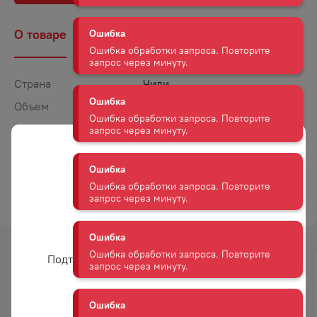
Ошибка обработки запроса. Повторите
запрос через минуту.
О товаре
Наличие
Комментарии
Ошибка
Страна
Чили
Ошибка обработки запроса. Повторите
запрос через минуту.
Объем
0,75
Крепость
13
Ошибка
Сахар
Сухое
Ошибка обработки запроса. Повторите
запрос через минуту.
Цвет
Красное
ТОРГОВАЯ МАРКА
САНТА АЛЬБА
Ошибка
Ошибка обработки запроса. Повторите
запрос через минуту.
Вам уже есть 18 лет?
Подтвердите возраст для просмотра сайта
Ошибка
-
19
%
-
15
%
Ошибка обработки запроса. Повторите
АКЦИЯ
АКЦИЯ
запрос через минуту.
Да