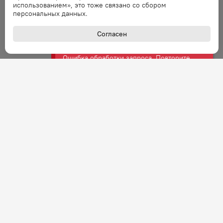
использованием», это тоже связано со сбором
персональных данных.
Ошибка
Согласен
Ошибка обработки запроса. Повторите
запрос через минуту.
Ошибка
Ошибка обработки запроса. Повторите
запрос через минуту.
Ошибка
Ошибка обработки запроса. Повторите
запрос через минуту.
Ошибка
Ошибка обработки запроса. Повторите
запрос через минуту.
+7 (800) 301-27-43
Задать вопрос
Звонок по России бесплатный
Ошибка