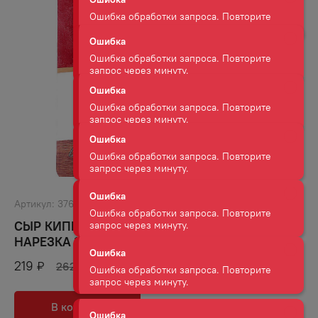
Ошибка
Ошибка обработки запроса. Повторите
запрос через минуту.
Ошибка
Ошибка обработки запроса. Повторите
запрос через минуту.
Ошибка
Ошибка обработки запроса. Повторите
запрос через минуту.
Артикул:
37618
Ошибка
СЫР КИПРИНО МААСДАМ СЛАЙСЕРНАЯ
Ошибка обработки запроса. Повторите
НАРЕЗКА 125 Г
запрос через минуту.
219
₽
262
₽
Ошибка
Ошибка обработки запроса. Повторите
В корзину
В избранное
запрос через минуту.