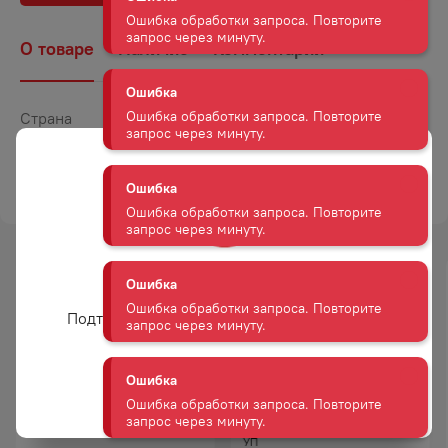
Ошибка
О товаре
Наличие
Комментарии
Ошибка обработки запроса. Повторите
запрос через минуту.
Страна
Россия
Ошибка
Объем
0,13
Ошибка обработки запроса. Повторите
ТОРГОВАЯ МАРКА
КИПРИНО
запрос через минуту.
Ошибка
Ошибка обработки запроса. Повторите
запрос через минуту.
Вам уже есть 18 лет?
Подтвердите возраст для просмотра сайта
Ошибка
Ошибка обработки запроса. Повторите
запрос через минуту.
Да
СЫР КАЧКАВАЛ КОСИЧКА
СЫР БИР КОПЧЕНЫЙ НА
КОПЧЕНАЯ 45% 100 Г В/УП
ОЛЬХОВОЙ СТРУЖКЕ 100 Г В/
Ошибка
УП