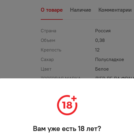
О товаре
Наличие
Комментарии
Страна
Россия
Объем
0,38
Крепость
12
Сахар
Полусладкое
Цвет
Белое
ТОРГОВАЯ МАРКА
Л’ЕР ДЕ ЛА ФРА
%
АКЦИЯ
Вам уже есть 18 лет?