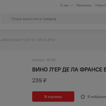
О нас
Магазины
Новост
А ФРАНСЕ БЕЛ П/СЛ 10−12% 0,375Л
Артикул:
45148
ВИНО Л’ЕР ДЕ ЛА ФРАНСЕ Б
239
₽
В корзину
В избранн