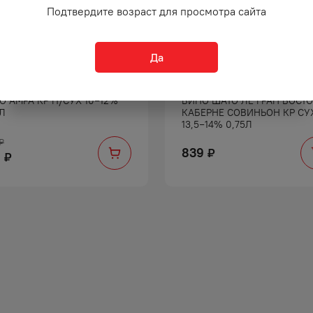
Подтвердите возраст для просмотра сайта
Да
О АМРА КР П/СУХ 10−12%
ВИНО ШАТО ЛЕ ГРАН ВОСТ
5Л
КАБЕРНЕ СОВИНЬОН КР СУ
13,5−14% 0,75Л
₽
839
₽
9
₽