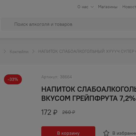
О нас
Магазины
Новост
НАПИТОК СЛАБОАЛКОГОЛЬНЫЙ ХУУУЧ СУПЕР С
Коктейли
Артикул:
38664
-
33
%
НАПИТОК СЛАБОАЛКОГОЛЬ
ВКУСОМ ГРЕЙПФРУТА 7,2%
172
₽
260
₽
В корзину
В избранн