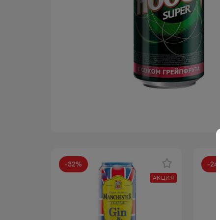
-
32
%
-
24
АКЦИЯ
АКЦИЯ