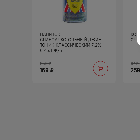
НАПИТОК
КОК
КУЛ
СЛАБОАЛКОГОЛЬНЫЙ ДЖИН
СЛА
АНГО
ТОНИК КЛАССИЧЕСКИЙ 7,2%
,45Л Ж/
0,45Л Ж/Б
250
342
₽
169
25
₽