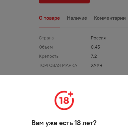
О товаре
Наличие
Комментарии
Страна
Россия
Объем
0,45
Крепость
7,2
ТОРГОВАЯ МАРКА
ХУУЧ
%
-
35
%
АКЦИЯ
Вам уже есть 18 лет?