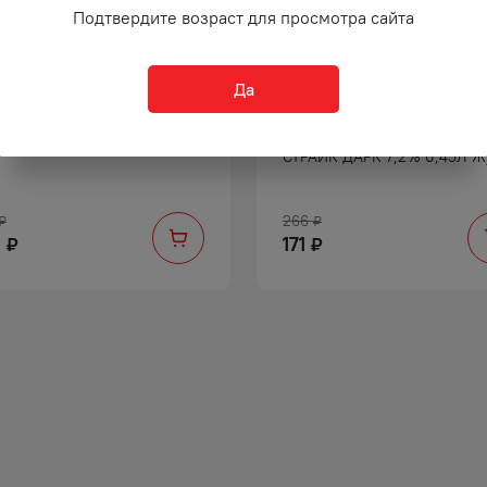
Подтвердите возраст для просмотра сайта
Да
ТЕЙЛЬ ШПРИЦ ПЕРОЛЛЕ
НАПИТОК
Д 9% 1Л
СЛАБОАЛКОГОЛЬНЫЙ ТЕН
СТРАЙК ДАРК 7,2% 0,45Л Ж
266
₽
₽
9
171
₽
₽