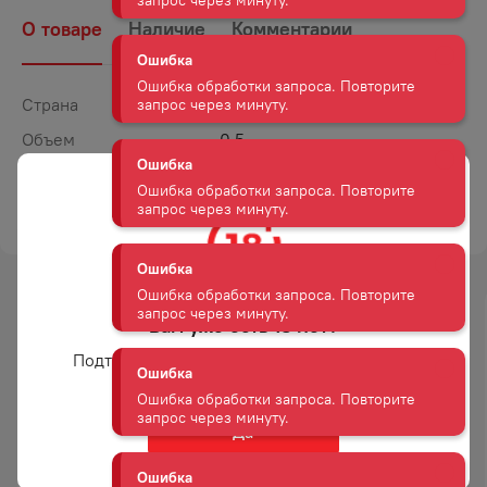
запрос через минуту.
О товаре
Наличие
Комментарии
Ошибка
Ошибка обработки запроса. Повторите
Страна
Россия
запрос через минуту.
Объем
0,5
Крепость
43
Ошибка
Ошибка обработки запроса. Повторите
ТОРГОВАЯ МАРКА
СКАЙ
запрос через минуту.
Ошибка
Ошибка обработки запроса. Повторите
Вам уже есть 18 лет?
-
21
%
запрос через минуту.
АКЦИЯ
Подтвердите возраст для просмотра сайта
Ошибка
Ошибка обработки запроса. Повторите
Да
запрос через минуту.
ДЖИН БАРРИСТЕР ДРАЙ 40%
ДЖИН МАНКИ 47
0,5Л
ШВАРЦВАЛЬД ДРАЙ 47% 0,5Л