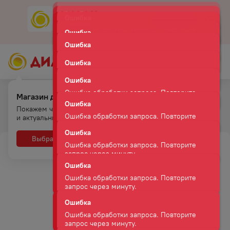
Ошибка
Скачать
Мобильное приложение
Ошибка обработки запроса. Повторите
Ошибка
запрос через минуту.
Ошибка обработки запроса. Повторите
Ошибка
запрос через минуту.
Ошибка обработки запроса. Повторите
запрос через минуту.
Ошибка
Ошибка обработки запроса. Повторите
Магазин для самовывоза.
запрос через минуту.
Главная
Каталог
Сушеные морепродукты
Покажем что есть на полках
Ошибка
КОРЮШКА АЗИАТСКАЯ СУШЕНО-ВЯЛЕНАЯ 100 Г
и актуальные цены
Ошибка обработки запроса. Повторите
запрос через минуту.
Выбрать
Нет, спасибо
Ошибка
Ошибка обработки запроса. Повторите
запрос через минуту.
Ошибка
Ошибка обработки запроса. Повторите
запрос через минуту.
Ошибка