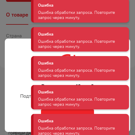
Ошибка
О товаре
Наличие
Комментарии
Ошибка обработки запроса. Повторите
запрос через минуту.
Страна
Россия
Ошибка
Ошибка обработки запроса. Повторите
Объем
0,1
запрос через минуту.
ТОРГОВАЯ МАРКА
ДАЛЬПИКО-РЫБСЕРВИС
Ошибка
Ошибка обработки запроса. Повторите
запрос через минуту.
Вам уже есть 18 лет?
Ошибка
Подтвердите возраст для просмотра сайта
Ошибка обработки запроса. Повторите
запрос через минуту.
Да
Ошибка
ПАЛОЧКИ СУШЕНО-
РЫБА ДАЛЬПИКО КАМБАЛА
ВЯЛЕНЫЕ ИЗ ФАРША
СОЛЕНО-СУШЕНАЯ 100 Г
Ошибка обработки запроса. Повторите
ГОРБУШИ ДАЛЬПИКО 70 Г