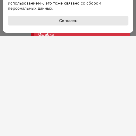
использованием», это тоже связано со сбором
Ошибка
персональных данных.
Ошибка обработки запроса. Повторите
запрос через минуту.
Согласен
Ошибка
Ошибка обработки запроса. Повторите
запрос через минуту.
Ошибка
Ошибка обработки запроса. Повторите
запрос через минуту.
Ошибка
Ошибка обработки запроса. Повторите
запрос через минуту.
+7 (800) 301-27-43
Задать вопрос
Звонок по России бесплатный
Ошибка
Ошибка обработки запроса. Повторите