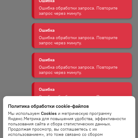
Ошибка
Ошибка обработки запроса. Повторите
запрос через минуту.
Ошибка
Ошибка обработки запроса. Повторите
запрос через минуту.
Ошибка
Ошибка обработки запроса. Повторите
запрос через минуту.
Ошибка
Ошибка обработки запроса. Повторите
Политика обработки cookie-файлов
запрос через минуту.
Мы используем
Cookies
и метрическую программу
Яндекс.Метрика для повышения удобства, эффективности
пользования сайта и сбора статистических данных.
Ошибка
Продолжая просмотр, вы соглашаетесь с их
Ошибка обработки запроса. Повторите
использованием», это тоже связано со сбором
запрос через минуту.