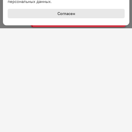
персональных данных.
Согласен
Ошибка
Ошибка обработки запроса. Повторите
запрос через минуту.
Ошибка
Ошибка обработки запроса. Повторите
запрос через минуту.
Ошибка
Ошибка обработки запроса. Повторите
запрос через минуту.
Ошибка
+7 (800) 301-27-43
Ошибка обработки запроса. Повторите
Задать вопрос
запрос через минуту.
Звонок по России бесплатный
Ошибка