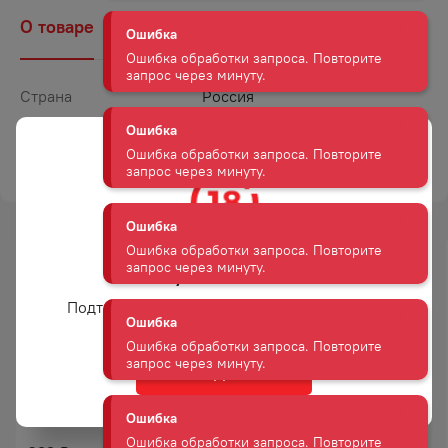
О товаре
Наличие
Комментарии
Ошибка
Ошибка обработки запроса. Повторите
Страна
Россия
запрос через минуту.
Объем
0,04
Ошибка
ТОРГОВАЯ МАРКА
СУХОГРУЗ ТМ
Ошибка обработки запроса. Повторите
запрос через минуту.
Ошибка
Ошибка обработки запроса. Повторите
Вам уже есть 18 лет?
запрос через минуту.
Подтвердите возраст для просмотра сайта
Ошибка
Ошибка обработки запроса. Повторите
Да
запрос через минуту.
ПАЛОЧКИ СУШЕНО-
РЫБА ДАЛЬПИКО КАМБАЛА
ВЯЛЕНЫЕ ИЗ ФАРША
СОЛЕНО-СУШЕНАЯ 100 Г
ГОРБУШИ ДАЛЬПИКО 70 Г
Ошибка