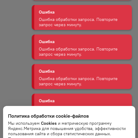
Ошибка
Ошибка обработки запроса. Повторите
запрос через минуту.
Ошибка
Ошибка обработки запроса. Повторите
запрос через минуту.
Ошибка
Ошибка обработки запроса. Повторите
запрос через минуту.
Ошибка
Ошибка обработки запроса. Повторите
запрос через минуту.
Политика обработки cookie-файлов
Ошибка
Мы используем
Cookies
и метрическую программу
Яндекс.Метрика для повышения удобства, эффективности
Ошибка обработки запроса. Повторите
пользования сайта и сбора статистических данных.
запрос через минуту.