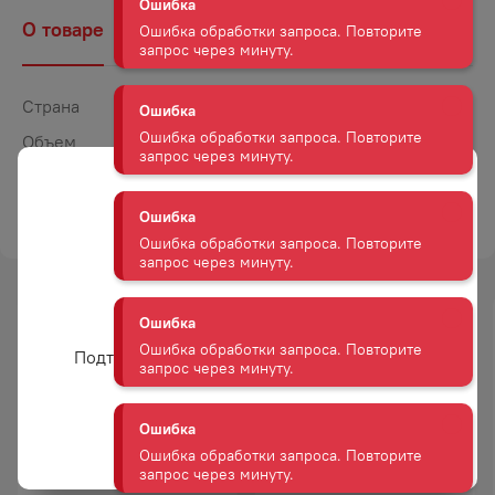
Ошибка обработки запроса. Повторите
О товаре
Наличие
Комментарии
запрос через минуту.
Ошибка
Страна
Мексика
Ошибка обработки запроса. Повторите
запрос через минуту.
Объем
0,1
Крепость
38
Ошибка
ТОРГОВАЯ МАРКА
КОРРАЛЕХО
Ошибка обработки запроса. Повторите
запрос через минуту.
Ошибка
Вам уже есть 18 лет?
Ошибка обработки запроса. Повторите
-
26
%
запрос через минуту.
Подтвердите возраст для просмотра сайта
АКЦИЯ
Ошибка
Да
Ошибка обработки запроса. Повторите
запрос через минуту.
ТЕКИЛА ОЛЬМЕКА ГОЛД
ТЕКИЛА ОЛЬМЕКА СИЛЬВЕР
35−38% 0,7Л
38% 0,5Л