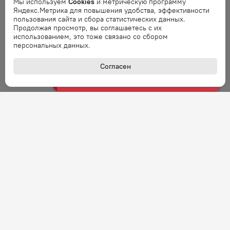
Мы используем
Cookies
и метрическую программу
запрос через минуту.
Яндекс.Метрика для повышения удобства, эффективности
пользования сайта и сбора статистических данных.
Продолжая просмотр, вы соглашаетесь с их
Ошибка
использованием, это тоже связано со сбором
персональных данных.
Ошибка обработки запроса. Повторите
запрос через минуту.
Согласен
Ошибка
Ошибка обработки запроса. Повторите
запрос через минуту.
Ошибка
Ошибка обработки запроса. Повторите
запрос через минуту.
Ошибка
Ошибка обработки запроса. Повторите
запрос через минуту.
+7 (800) 301-27-43