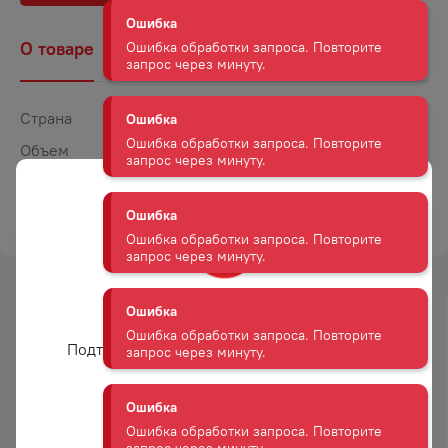
запрос через минуту.
О товаре
Наличие
Комментарии
Ошибка
Ошибка обработки запроса. Повторите
запрос через минуту.
Страна
Германия
Объем
0,75
Ошибка
Крепость
13
Ошибка обработки запроса. Повторите
запрос через минуту.
ТОРГОВАЯ МАРКА
ТОМ БЕНЦ
Ошибка
Ошибка обработки запроса. Повторите
запрос через минуту.
Вам уже есть 18 лет?
-
19
%
-
15
%
Подтвердите возраст для просмотра сайта
АКЦИЯ
АКЦИЯ
Ошибка
Ошибка обработки запроса. Повторите
запрос через минуту.
Да
ВИНО ШАТО БЕЛЬБЕК
ВИНО АМРА КР П/СУХ 10−12%