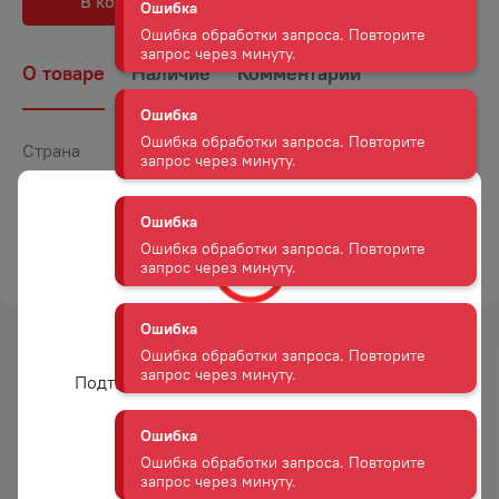
В корзину
В избранное
Ошибка
О товаре
Наличие
Комментарии
Ошибка обработки запроса. Повторите
запрос через минуту.
Страна
Италия
Ошибка
Объем
0,75
Ошибка обработки запроса. Повторите
запрос через минуту.
Крепость
17
ТОРГОВАЯ МАРКА
ТОРРЕ Д ОРТИ
Ошибка
Ошибка обработки запроса. Повторите
запрос через минуту.
Вам уже есть 18 лет?
-
19
%
-
15
%
Ошибка
Подтвердите возраст для просмотра сайта
Ошибка обработки запроса. Повторите
АКЦИЯ
АКЦИЯ
запрос через минуту.
Да
Ошибка