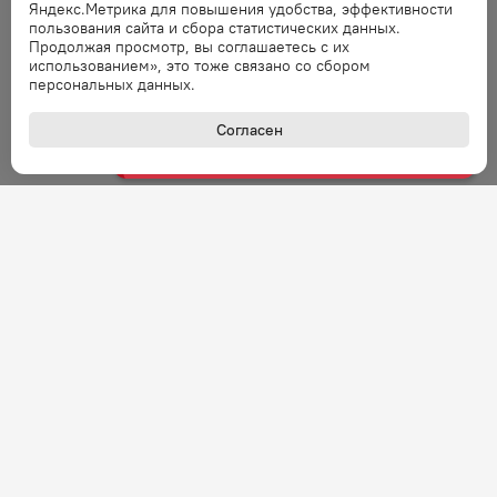
Яндекс.Метрика для повышения удобства, эффективности
пользования сайта и сбора статистических данных.
Продолжая просмотр, вы соглашаетесь с их
Ошибка
использованием», это тоже связано со сбором
Ошибка обработки запроса. Повторите
персональных данных.
запрос через минуту.
Согласен
Ошибка
Ошибка обработки запроса. Повторите
запрос через минуту.
Ошибка
Ошибка обработки запроса. Повторите
запрос через минуту.
Ошибка
Ошибка обработки запроса. Повторите
запрос через минуту.
+7 (800) 301-27-43
Ошибка
Задать вопрос