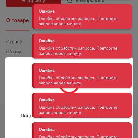
В корзину
В избранное
Ошибка
Ошибка обработки запроса. Повторите
запрос через минуту.
О товаре
Наличие
Комментарии
Ошибка
Страна
Португалия
Ошибка обработки запроса. Повторите
запрос через минуту.
Объем
0,75
Крепость
19,5
Ошибка
Сахар
Сладкое
Ошибка обработки запроса. Повторите
запрос через минуту.
Цвет
Белое
ТОРГОВАЯ МАРКА
ОРУ ДА ТЕРРА
Ошибка
Ошибка обработки запроса. Повторите
Вам уже есть 18 лет?
запрос через минуту.
Подтвердите возраст для просмотра сайта
Ошибка
-
19
%
-
15
%
Ошибка обработки запроса. Повторите
АКЦИЯ
АКЦИЯ
Да
запрос через минуту.