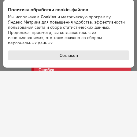
Ошибка
Политика обработки cookie-файлов
Ошибка обработки запроса. Повторите
Мы используем
Cookies
и метрическую программу
запрос через минуту.
Яндекс.Метрика для повышения удобства, эффективности
пользования сайта и сбора статистических данных.
Продолжая просмотр, вы соглашаетесь с их
Ошибка
использованием», это тоже связано со сбором
Ошибка обработки запроса. Повторите
персональных данных.
запрос через минуту.
Согласен
Ошибка
Ошибка обработки запроса. Повторите
запрос через минуту.
Ошибка
Ошибка обработки запроса. Повторите
запрос через минуту.
Ошибка
Ошибка обработки запроса. Повторите
запрос через минуту.