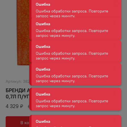
Ошибка обработки запроса. Повторите
запрос через минуту.
Ошибка
Ошибка обработки запроса. Повторите
запрос через минуту.
Ошибка
Ошибка обработки запроса. Повторите
запрос через минуту.
Ошибка
Ошибка обработки запроса. Повторите
Артикул:
38296
запрос через минуту.
БРЕНДИ АРМАНЬЯК ЛАФОНТАН ВСОП 40%
0,7Л П/УП
Ошибка
Ошибка обработки запроса. Повторите
4 329
₽
6 759
₽
запрос через минуту.
В корзину
В избранное
Ошибка