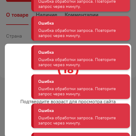
Ошибка обработки запроса. Повторите
запрос через минуту.
О товаре
Наличие
Комментарии
Ошибка
Ошибка обработки запроса. Повторите
Страна
Франция
запрос через минуту.
Объем
0,7
Крепость
40
Ошибка
Ошибка обработки запроса. Повторите
ТОРГОВАЯ МАРКА
ЛАФОНТАН
запрос через минуту.
Ошибка
Вам уже есть 18 лет?
Ошибка обработки запроса. Повторите
-
37
%
запрос через минуту.
Подтвердите возраст для просмотра сайта
АКЦИЯ
Ошибка
Да
Ошибка обработки запроса. Повторите
запрос через минуту.
АРМАНЬЯК СЕМПЭ ВЬЕЙ
БРЕНДИ АРМАНЬЯК