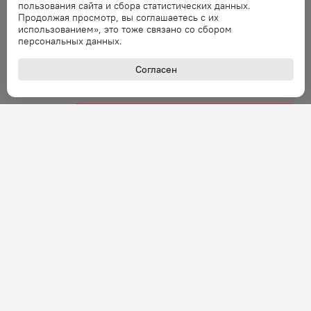
пользования сайта и сбора статистических данных.
Ошибка обработки запроса. Повторите
Продолжая просмотр, вы соглашаетесь с их
запрос через минуту.
использованием», это тоже связано со сбором
персональных данных.
Ошибка
Согласен
Ошибка обработки запроса. Повторите
запрос через минуту.
Ошибка
Ошибка обработки запроса. Повторите
запрос через минуту.
Ошибка
Ошибка обработки запроса. Повторите
запрос через минуту.
Ошибка
Ошибка обработки запроса. Повторите
+7 (800) 301-27-43
запрос через минуту.
Задать вопрос
Звонок по России бесплатный