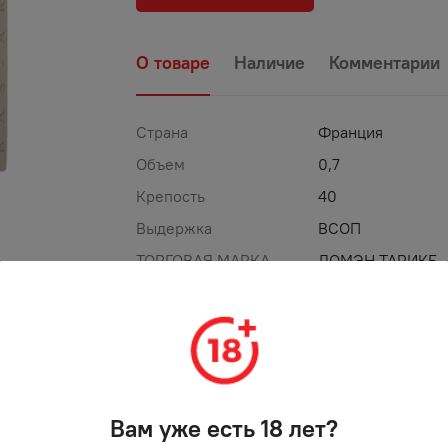
О товаре
Наличие
Комментарии
Страна
Франция
Объем
0,7
Крепость
40
Выдержка
ВСОП
ТОРГОВАЯ МАРКА
ДОМЭН ТАРИКЕ
%
-
35
%
АКЦИЯ
Вам уже есть 18 лет?