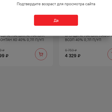
Подтвердите возраст для просмотра сайта
Да
НДИ АРМАНЬЯК АРМАНЬЯК
БРЕНДИ АРМАНЬЯК ЛАФОН
ОНТАН ХО 40% 0,7Л П/УП
ВСОП 40% 0,7Л П/УП
3
6 759
₽
₽
99
4 329
₽
₽