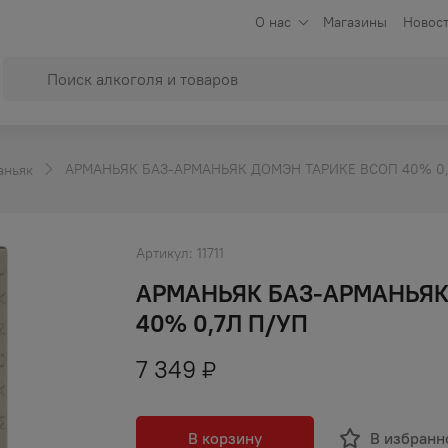
О нас
Магазины
Новост
АРМАНЬЯК БАЗ-АРМАНЬЯК ДОМЭН ТАРИКЕ ВСОП 40% 0,
аньяк
Артикул:
11711
АРМАНЬЯК БАЗ-АРМАНЬЯК
40% 0,7Л П/УП
7 349
₽
В корзину
В избранн